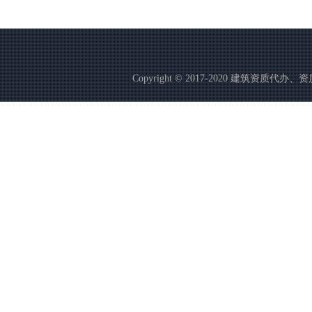
Copyright © 2017-2020 建筑资质代