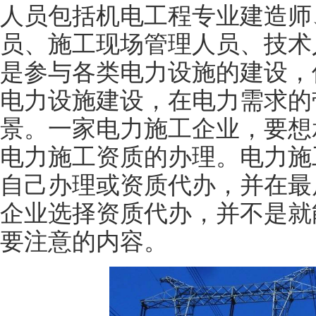
人员包括机电工程专业建造师
员、施工现场管理人员、技术
是参与各类电力设施的建设，
电力设施建设，在电力需求的
景。一家电力施工企业，要想
电力施工资质的办理。电力施
自己办理或资质代办，并在最
企业选择资质代办，并不是就
要注意的内容。