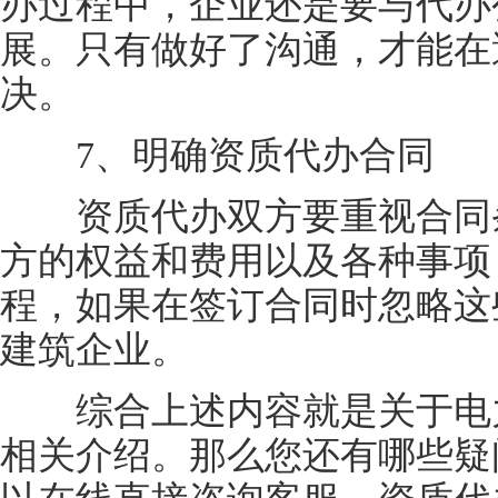
办过程中，企业还是要与代办
展。只有做好了沟通，才能在
决。
7、明确资质代办合同
资质代办双方要重视合同条
方的权益和费用以及各种事项
程，如果在签订合同时忽略这
建筑企业。
综合上述内容就是关于电力
相关介绍。那么您还有哪些疑