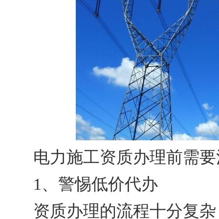
电力施工资质办理前需要
1、警惕低价代办
资质办理的流程十分复杂，