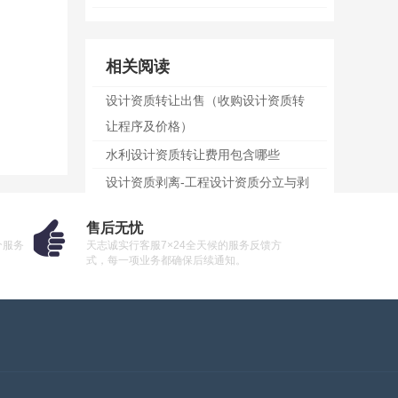
相关阅读
设计资质转让出售（收购设计资质转
让程序及价格）
水利设计资质转让费用包含哪些
设计资质剥离-工程设计资质分立与剥
离转让流程
售后无忧
市政设计行业乙级资质值钱吗(市政设
个服务
天志诚实行客服7×24全天候的服务反馈方
式，每一项业务都确保后续通知。
计行业乙级转让费多少钱)
电力新能源设计资质公司转让
工程设计资质转让流程
四川电力设计资质转让
江苏建筑设计资质转让-收购南京建筑