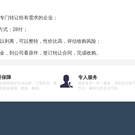
，专门转让给有需求的企业；
方式：28付；
可以剥离，可以整转，性价比高，评估收购风险；
定金，到公司看原件，签订转让合同，完成收购。
誉保障
专人服务
业精神保护企业品牌，三重把关，最
服务专员一对一服务，系统监控每
度避免漏报、错报、晚报。
节点，确保信息安全可靠。