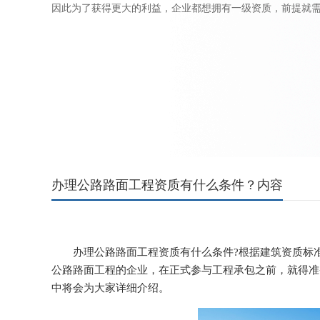
因此为了获得更大的利益，企业都想拥有一级资质，前提就需
办理公路路面工程资质有什么条件？内容
办理公路路面工程资质有什么条件?根据建筑资质标准
公路路面工程的企业，在正式参与工程承包之前，就得准
中将会为大家详细介绍。