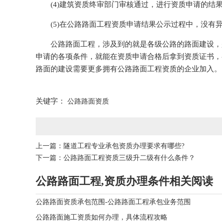
(4)建筑资质终审部门审核通过，进行资质申请的结
(5)在公路路面工程资质申请结果公示过程中，没有
公路路面工程，涉及到的就是各级公路的路面建设，是
申请的各项条件，就能在资质申请合格后拿到资质证书，
路面的建设需要更多拥有公路路面工程资质的企业加入。
关键字：
公路路面资质
上一篇：
隧道工程专业承包资质办理要求有哪些?
下一篇：
公路路面工程资质三级升二级有什么条件？
公路路面工程,资质办理条件相关阅读
公路路面资质承包范围-公路路面工程承包业务范围
公路路面施工资质如何办理，具体流程攻略