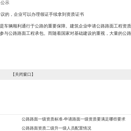
果公示
异议的，企业可以办理领证手续拿到资质证书
车辆顺利通行于公路的重要保障。建筑企业申请公路路面工程资质
参与公路路面工程承包。而随着国家对基础建设的重视，大量的公
【
关闭窗口
】
公路路面一级资质标准-申请路面一级资质要满足哪些要求
公路路面资质二级升一级人员配置情况