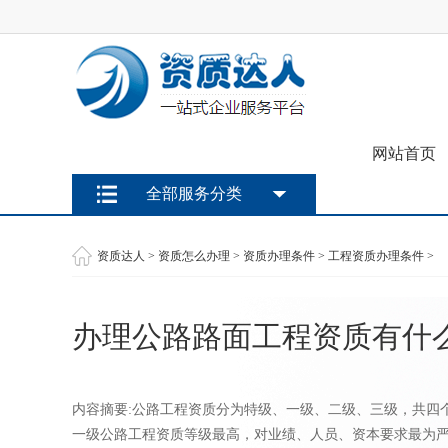
网站首页
全部服务分类
资质达人
>
资质怎么办理
>
资质办理条件
>
工程资质办理条件
>
办理公路路面工程资质有什
内容摘要:公路工程资质分为特级、一级、二级、三级，共四
一级公路工程资质等级最高，对业绩、人员、资本要求最为