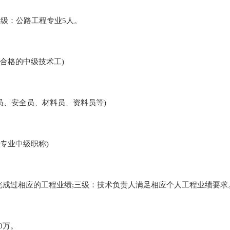
级：公路工程专业5人。
训合格的中级技术工)
员、安全员、材料员、资料员等)
关专业中级职称)
完成过相应的工程业绩;三级：技术负责人满足相应个人工程业绩要求
0万。