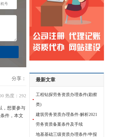
分享：
最新文章
工程钻探劳务资质办理条件(勘察
:00 热度：292
类)
以，想要参与
建筑劳务资质办理条件-解析2021
理条件，本文
劳务资质备案条件及手续
地基基础三级资质办理条件/申报