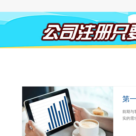
第
前期与
实的需